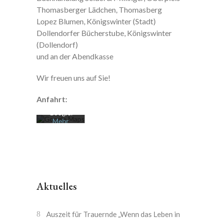
Thomasberger Lädchen, Thomasberg
Lopez Blumen, Königswinter (Stadt)
Dollendorfer Bücherstube, Königswinter
(Dollendorf)
Mit dem
Laden der
und an der Abendkasse
Karte
akzeptiere
Wir freuen uns auf Sie!
n Sie die
Datenschu
tzerklärung
Anfahrt:
von
Google.
Mehr
erfahren
Karte
laden
Google
Aktuelles
Maps immer
entsperren
Auszeit für Trauernde „Wenn das Leben in