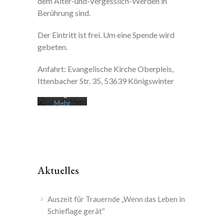
dem Älter-und-Vergesslich-Werden in
Berührung sind.
Mit dem
Der Eintritt ist frei. Um eine Spende wird
Laden der
Karte
gebeten.
akzeptiere
n Sie die
Anfahrt: Evangelische Kirche Oberpleis,
Datenschu
tzerklärung
Ittenbacher Str. 35, 53639 Königswinter
von
Google.
Mehr
erfahren
Karte
laden
Google
Aktuelles
Maps immer
entsperren
Auszeit für Trauernde „Wenn das Leben in
Schieflage gerät“