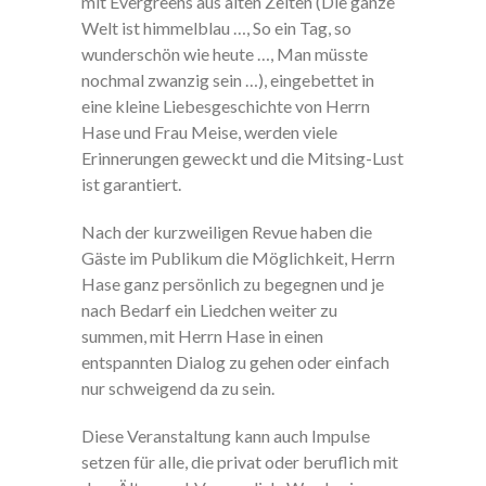
mit Evergreens aus alten Zeiten (Die ganze
Welt ist himmelblau …, So ein Tag, so
wunderschön wie heute …, Man müsste
nochmal zwanzig sein …), eingebettet in
eine kleine Liebesgeschichte von Herrn
Hase und Frau Meise, werden viele
Erinnerungen geweckt und die Mitsing-Lust
ist garantiert.
Nach der kurzweiligen Revue haben die
Gäste im Publikum die Möglich­keit, Herrn
Hase ganz persönlich zu begegnen und je
nach Bedarf ein Liedchen weiter zu
summen, mit Herrn Hase in einen
entspannten Dialog zu gehen oder einfach
nur schweigend da zu sein.
Diese Veran­staltung kann auch Impulse
setzen für alle, die privat oder beruflich mit