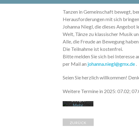
Tanzen in Gemeinschaft bewegt, berü
Herausforderungen mit sich bringen
Johanna Niegl, die dieses Angebot le
Welt, Tänze zu klassischer Musik un
Alle, die Freude an Bewegung haben, 
Die Teilnahme ist kostenfrei.
Bitte melden Sie sich bei Interesse 
Mit dem
Laden der
per Mail an
johanna.niegl@gmx.de
.
Karte
akzeptiere
Seien Sie herzlich willkommen! Denk
n Sie die
Datenschu
tzerklärung
Weitere Termine in 2025: 07.02; 07.03.
von
Google.
Mehr
erfahren
Karte
ZURÜCK
laden