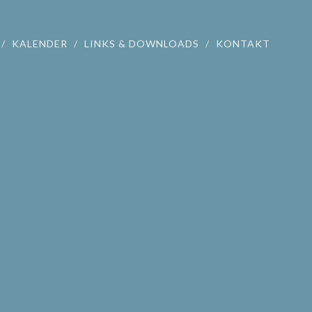
KALENDER
LINKS & DOWNLOADS
KONTAKT
rsituationen
, Ittenbacher Straße 35.