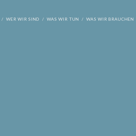
WER WIR SIND
WAS WIR TUN
WAS WIR BRAUCHEN
schen in Verlust- und Traue
e Zugehörige
swinter lädt zum Tanzen ein in die evangelische Kirche Oberpleis