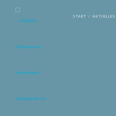
START
AKTUELLES
Tanzen für Men
sowie pflegend
10.01.2025
-
17:00 Uhr
Der Ökumenische Hospizdienst König