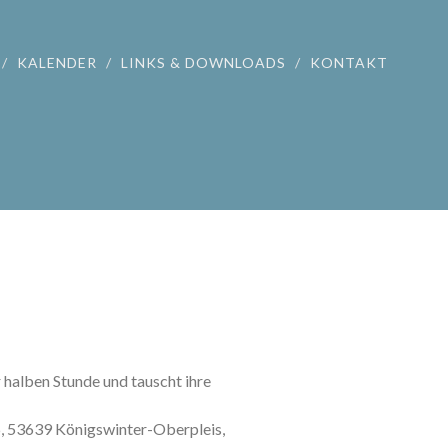
KALENDER
LINKS & DOWNLOADS
KONTAKT
r halben Stunde und tauscht ihre
46, 53639 Königswinter-Oberpleis,