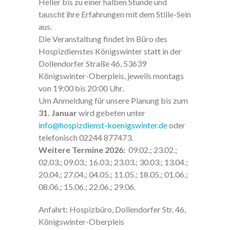
Heller bis zu einer halben Stunde und
tauscht ihre Erfahrungen mit dem Stille-Sein
aus.
Die Veranstaltung findet im Büro des
Hospizdienstes Königswinter statt in der
Dollendorfer Straße 46, 53639
Königswinter-Oberpleis, jeweils montags
von 19:00 bis 20:00 Uhr.
Um Anmeldung für unsere Planung bis zum
31. Januar
wird gebeten unter
info@hospizdienst-koenigswinter.de
oder
telefonisch 02244 877473.
Weitere Termine 2026:
09.02.; 23.02.;
02.03.; 09.03.; 16.03.; 23.03.; 30.03.; 13.04.;
Mit dem
20.04.; 27.04.; 04.05.; 11.05.; 18.05.; 01.06.;
Laden der
Karte
08.06.; 15.06.; 22.06.; 29.06.
akzeptiere
n Sie die
Anfahrt: Hospizbüro, Dollendorfer Str. 46,
Datenschu
tzerklärung
Königswinter-Oberpleis
von