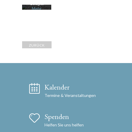
Google.
Mehr
erfahren
Karte
laden
Google
ZURÜCK
Maps immer
entsperren
Kalender
Termine & Veranstaltungen
Spenden
Helfen Sie uns helfen