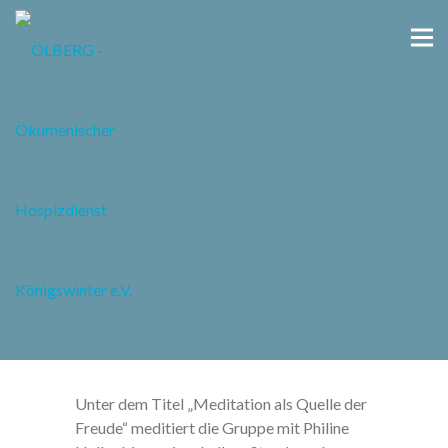
Meditation als Quelle der
Freude
28.04.2025
-
19:00 Uhr
Unter dem Titel „Meditation als Quelle der
Freude“ meditiert die Gruppe mit Philine