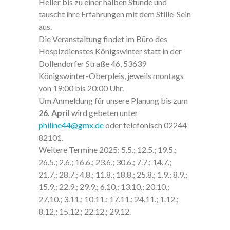
Heller bis zu einer halben Stunde und
tauscht ihre Erfahrungen mit dem Stille-Sein
aus.
Die Veranstaltung findet im Büro des
Hospizdienstes Königswinter statt in der
Dollendorfer Straße 46, 53639
Königswinter-Oberpleis, jeweils montags
von 19:00 bis 20:00 Uhr.
Um Anmeldung für unsere Planung bis zum
26. April
wird gebeten unter
philine44@gmx.de
oder telefonisch 02244
82101.
Weitere Termine 2025: 5.5.; 12.5.; 19.5.;
26.5.; 2.6.; 16.6.; 23.6.; 30.6.; 7.7.; 14.7.;
21.7.; 28.7.; 4.8.; 11.8.; 18.8.; 25.8.; 1.9.; 8.9.;
15.9.; 22.9.; 29.9.; 6.10.; 13.10.; 20.10.;
Mit dem
27.10.; 3.11.; 10.11.; 17.11.; 24.11.; 1.12.;
Laden der
Karte
8.12.; 15.12.; 22.12.; 29.12.
akzeptiere
n Sie die