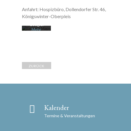
n Sie die
Anfahrt: Hospizbüro, Dollendorfer Str. 46,
Datenschu
tzerklärung
Königswinter-Oberpleis
von
Google.
Mehr
erfahren
Karte
laden
Google
ZURÜCK
Maps immer
entsperren
Kalender
Termine & Veranstaltungen