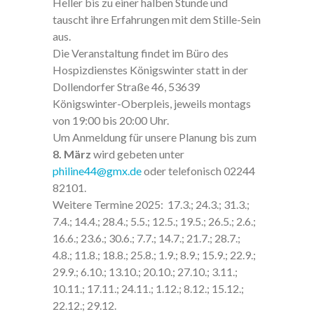
Heller bis zu einer halben Stunde und
tauscht ihre Erfahrungen mit dem Stille-Sein
aus.
Die Veranstaltung findet im Büro des
Hospizdienstes Königswinter statt in der
Dollendorfer Straße 46, 53639
Königswinter-Oberpleis, jeweils montags
von 19:00 bis 20:00 Uhr.
Um Anmeldung für unsere Planung bis zum
8. März
wird gebeten unter
philine44@gmx.de
oder telefonisch 02244
82101.
Weitere Termine 2025: 17.3.; 24.3.; 31.3.;
7.4.; 14.4.; 28.4.; 5.5.; 12.5.; 19.5.; 26.5.; 2.6.;
16.6.; 23.6.; 30.6.; 7.7.; 14.7.; 21.7.; 28.7.;
4.8.; 11.8.; 18.8.; 25.8.; 1.9.; 8.9.; 15.9.; 22.9.;
29.9.; 6.10.; 13.10.; 20.10.; 27.10.; 3.11.;
Mit dem
10.11.; 17.11.; 24.11.; 1.12.; 8.12.; 15.12.;
Laden der
Karte
22.12.; 29.12.
akzeptiere