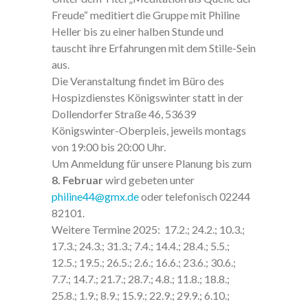
Freude“ meditiert die Gruppe mit Philine
Heller bis zu einer halben Stunde und
tauscht ihre Erfahrungen mit dem Stille-Sein
aus.
Die Veranstaltung findet im Büro des
Hospizdienstes Königswinter statt in der
Dollendorfer Straße 46, 53639
Königswinter-Oberpleis, jeweils montags
von 19:00 bis 20:00 Uhr.
Um Anmeldung für unsere Planung bis zum
8. Februar
wird gebeten unter
philine44@gmx.de
oder telefonisch 02244
82101.
Weitere Termine 2025: 17.2.; 24.2.; 10.3.;
17.3.; 24.3.; 31.3.; 7.4.; 14.4.; 28.4.; 5.5.;
12.5.; 19.5.; 26.5.; 2.6.; 16.6.; 23.6.; 30.6.;
7.7.; 14.7.; 21.7.; 28.7.; 4.8.; 11.8.; 18.8.;
25.8.; 1.9.; 8.9.; 15.9.; 22.9.; 29.9.; 6.10.;