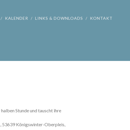
KALENDER
LINKS & DOWNLOADS
KONTAKT
r halben Stunde und tauscht ihre
46, 53639 Königswinter-Oberpleis,