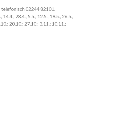
 telefonisch 02244 82101.
; 14.4.; 28.4.; 5.5.; 12.5.; 19.5.; 26.5.;
13.10.; 20.10.; 27.10.; 3.11.; 10.11.;