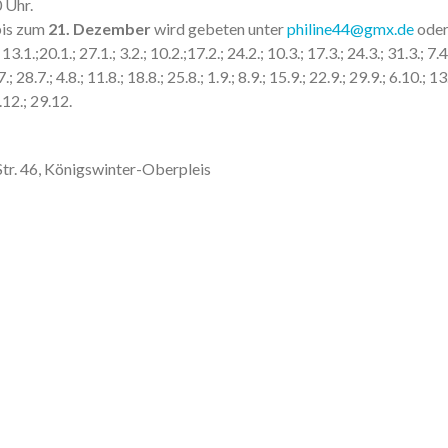
 Uhr.
bis zum
21. Dezember
wird gebeten unter
philine44@gmx.de
oder
 13.1.;20.1.; 27.1.; 3.2.; 10.2.;17.2.; 24.2.; 10.3.; 17.3.; 24.3.; 31.3.; 7.4.
7.; 28.7.; 4.8.; 11.8.; 18.8.; 25.8.; 1.9.; 8.9.; 15.9.; 22.9.; 29.9.; 6.10.; 
.12.; 29.12.
Str. 46, Königswinter-Oberpleis