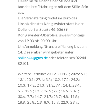
Heller bis zu einer halben Stunde und
tauscht ihre Erfahrungen mit dem Stille-Sein
aus.
Die Veranstaltung findet im Büro des
Hospizdienstes Königswinter statt in der
Dollendorfer Straße 46, 53639
Königswinter-Oberpleis, jeweils montags
von 19:00 bis 20:00 Uhr.
Um Anmeldung für unsere Planung bis zum
14. Dezember
wird gebeten unter
philine44@gmx.de
oder telefonisch 02244
82101.
Weitere Termine: 23.12.; 30.12. ;
2025:
6.1.;
13.1.;20.1.; 27.1.; 3.2.; 10.2.;17.2.; 24.2.;
10.3.; 17.3.; 24.3.; 31.3.; 7.4.; 14.4.; 28.4.;
5.5.; 12.5.; 19.5.; 26.5.; 2.6.; 16.6.; 23.6.;
30.6.; 7.7.; 14.7.; 21.7.; 28.7.; 4.8.; 11.8.;
18.8.; 25.8.; 1.9.; 8.9.; 15.9.; 22.9.; 29.9.;