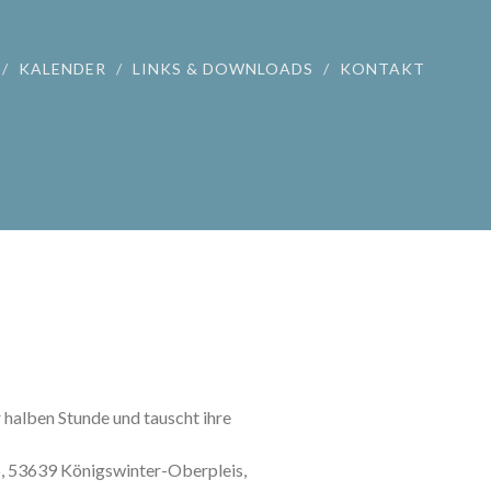
KALENDER
LINKS & DOWNLOADS
KONTAKT
r halben Stunde und tauscht ihre
46, 53639 Königswinter-Oberpleis,