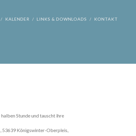
KALENDER
LINKS & DOWNLOADS
KONTAKT
r halben Stunde und tauscht ihre
46, 53639 Königswinter-Oberpleis,