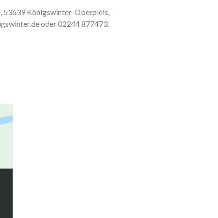
46, 53639 Königswinter-Oberpleis,
igswinter.de oder 02244 877473.