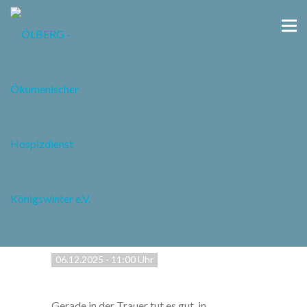
Kleine Wanderung im
Siebengebirge für
trauernde Menschen
06.12.2025
-
11:00 Uhr
Gerade in der Trauer tut es gut, in