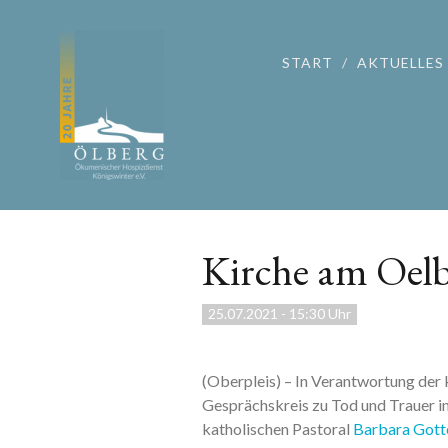
START
AKTUELLES
Kirche am Oelb
25.07.2021
-
15:30 Uhr
(Oberpleis) – In Verantwortung der
Gesprächskreis zu Tod und Trauer i
katholischen Pastoral
Barbara Gott