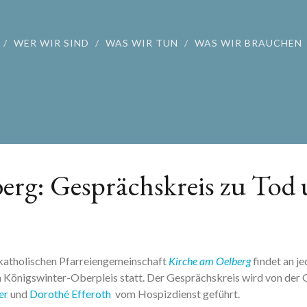
WER WIR SIND
WAS WIR TUN
WAS WIR BRAUCHEN
erg: Gesprächskreis zu Tod
 katholischen Pfarreiengemeinschaft
Kirche am Oelberg
findet an j
n Königswinter-Oberpleis statt. Der Gesprächskreis wird von der
er
und
Dorothé Efferoth
vom Hospizdienst geführt.