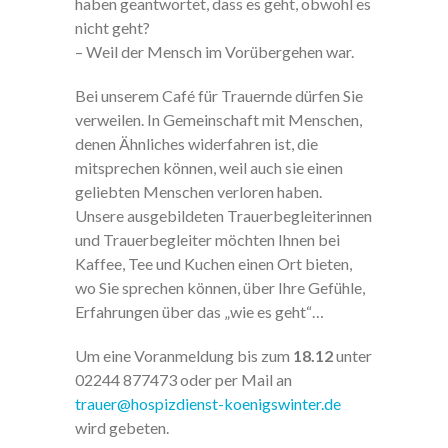
haben geantwortet, dass es geht, obwohl es
nicht geht?
– Weil der Mensch im Vorübergehen war.
Bei unserem Café für Trauernde dürfen Sie
verweilen. In Gemeinschaft mit Menschen,
denen Ähnliches widerfahren ist, die
mitsprechen können, weil auch sie einen
geliebten Menschen verloren haben.
Unsere ausgebildeten Trauerbegleiterinnen
und Trauerbegleiter möchten Ihnen bei
Kaffee, Tee und Kuchen einen Ort bieten,
wo Sie sprechen können, über Ihre Gefühle,
Erfahrungen über das „wie es geht“…
Um eine Voranmeldung bis zum
18.12
unter
02244 877473 oder per Mail an
Mit dem
trauer@hospizdienst-koenigswinter.de
Laden der
Karte
wird gebeten.
akzeptiere