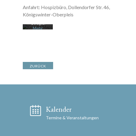
n Sie die
Anfahrt: Hospizbüro, Dollendorfer Str. 46,
Datenschu
tzerklärung
Königswinter-Oberpleis
von
Google.
Mehr
erfahren
Karte
laden
Google
ZURÜCK
Maps immer
entsperren
Kalender
Termine & Veranstaltungen