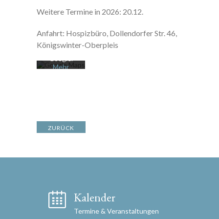
Karte
Weitere Termine in 2026: 20.12.
akzeptiere
n Sie die
Anfahrt: Hospizbüro, Dollendorfer Str. 46,
Datenschu
tzerklärung
Königswinter-Oberpleis
von
Google.
Mehr
erfahren
Karte
laden
Google
ZURÜCK
Maps immer
entsperren
Kalender
Termine & Veranstaltungen