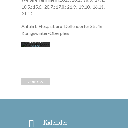
Mit dem
18.5.; 15.6.; 20.7.; 17.8.; 21.9.; 19.10.; 16.11.;
Laden der
Karte
21.12.
akzeptiere
n Sie die
Anfahrt: Hospizbüro, Dollendorfer Str. 46,
Datenschu
tzerklärung
Königswinter-Oberpleis
von
Google.
Mehr
erfahren
Karte
laden
Google
ZURÜCK
Maps immer
entsperren
Kalender