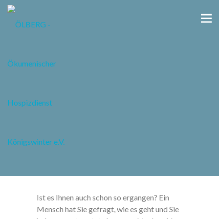
Café für Trauernde – ein
Ort der Begegnung
19.01.2025
-
15:00 Uhr
Ist es Ihnen auch schon so ergangen? Ein
Mensch hat Sie gefragt, wie es geht und Sie