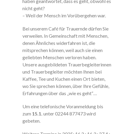
haben geantwortet, dass es geht, obwohl es
nicht geht?
– Weil der Mensch im Vorübergehen war.
Bei unserem Café für Trauernde dürfen Sie
verweilen. In Gemeinschaft mit Menschen,
denen Ähnliches widerfahren ist, die
mitsprechen können, weil auch sie einen
geliebten Menschen verloren haben.
Unsere ausgebildeten Trauerbegleiterinnen
und Trauerbegleiter möchten Ihnen bei
Kaffee, Tee und Kuchen einen Ort bieten,
wo Sie sprechen können, über Ihre Gefühle,
Erfahrungen über das „wie es geht“…
Um eine telefonische Voranmeldung bis
zum
15.1.
unter 02244 877473 wird
gebeten.
Weitere Termine in 2025: 16.2.; 16.3.; 27.4.;